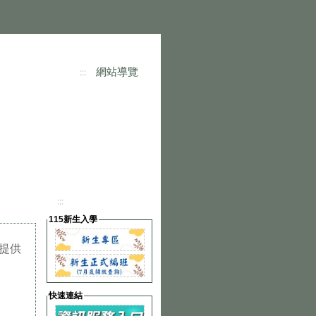
網站導覽
:::
:::
115新生入學
提供
快速連結