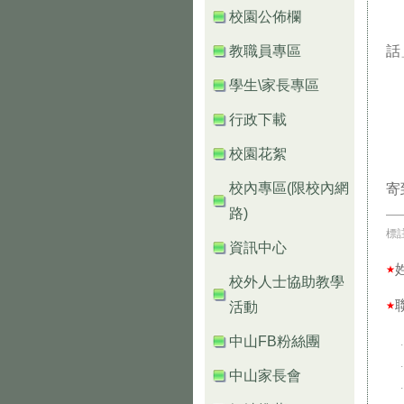
校園公佈欄
教職員專區
話
學生\家長專區
行政下載
校園花絮
校內專區(限校內網
寄
路)
標
資訊中心
★
校外人士協助教學
活動
★
中山FB粉絲團
中山家長會