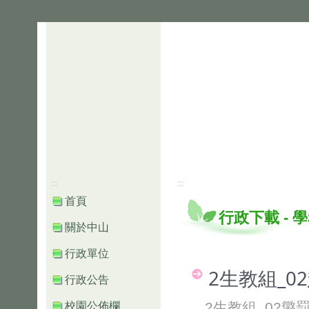
:::
:::
首頁
行政下載
-
學
關於中山
行政單位
2生教組_0
行政公告
2生教組_02懲
校園公佈欄