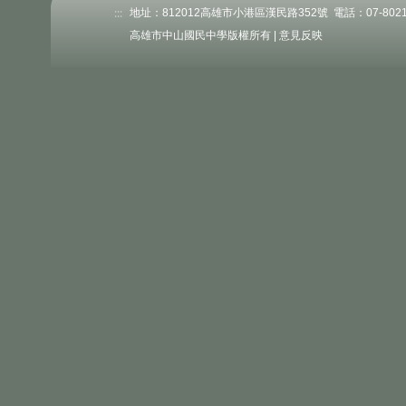
:::
地址：812012高雄市小港區漢民路352號 電話：07-802176
高雄市中山國民中學版權所有 |
意見反映