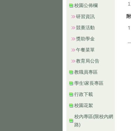
1
校園公佈欄
附
研習資訊
1
競賽活動
獎助學金
午餐菜單
教育局公告
教職員專區
學生\家長專區
行政下載
校園花絮
校內專區(限校內網
路)