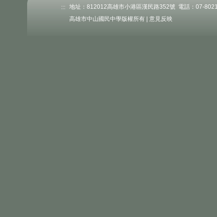
:::
地址：812012高雄市小港區漢民路352號 電話：07-802176
高雄市中山國民中學版權所有 |
意見反映