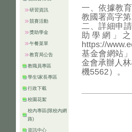
一、依據教育
研習資訊
教國署高字第1
競賽活動
二、詳細申請
獎助學金
助學網」
https://w
午餐菜單
基金會網站」
教育局公告
金會承辦人林小
教職員專區
機5562）。
學生\家長專區
行政下載
校園花絮
校內專區(限校內網
路)
資訊中心